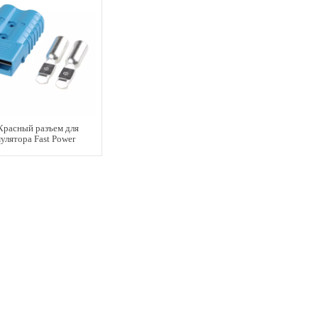
Красный разъем для
улятора Fast Power
Products