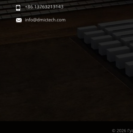
+86 13763213143
info@dmictech.com
© 2026 Гу