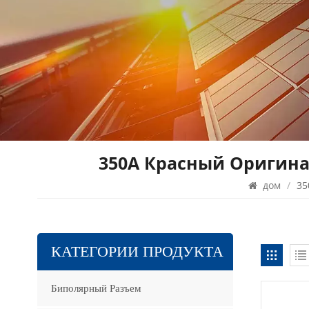
350A Красный Оригина
дом
/
35
КАТЕГОРИИ ПРОДУКТА
Биполярный Разъем