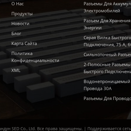
О Нас
Разъемы Для Аккумул
Электромобилей
Продукты
Разъем Для Хранения
Новости
Энергии
Блог
Серая Вилка Быстрог
Карта Сайта
Подключения, 75 А, 6
Политика
Сильноточный Разъе
Конфиденциальности
2-Полюсные Разъемы
XML
Быстрого Подключен
Водонепроницаемый
Провода 30А
Разъемы Для Провод
андун SED Co., Ltd. Все права защищены. | Поддерживается сеть