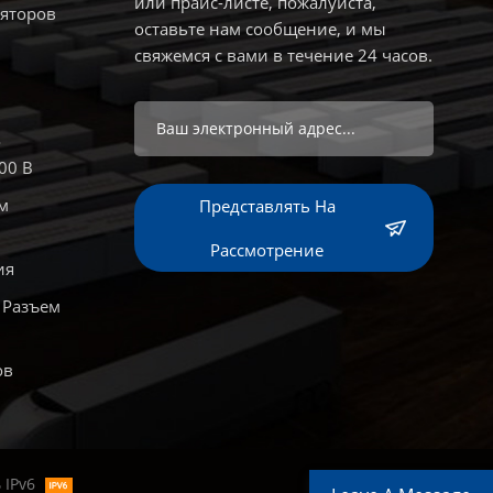
или прайс-листе, пожалуйста,
яторов
оставьте нам сообщение, и мы
свяжемся с вами в течение 24 часов.
о
00 В
м
Представлять На
Рассмотрение
ия
 Разъем
ов
 IPv6