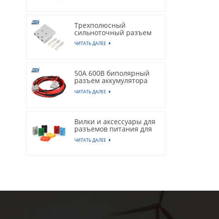
вилка
Трехполюсный
сильноточный разъем
для электрического
ЧИТАТЬ ДАЛЕЕ
вилочного погрузчика
175 А, 600 В
50А 600В биполярный
разъем аккумулятора
электромобиля,
ЧИТАТЬ ДАЛЕЕ
настройка жгута
проводов
Вилки и аксессуары для
разъемов питания для
литиевых батарей
ЧИТАТЬ ДАЛЕЕ