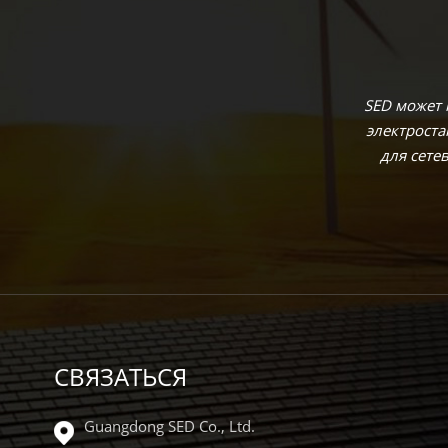
SED может
электрост
для сете
СВЯЗАТЬСЯ
Guangdong SED Co., Ltd.