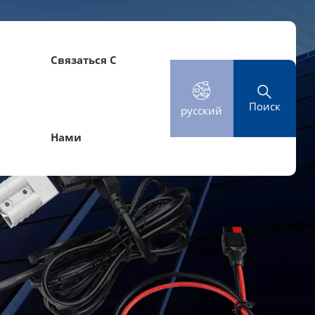
й
Связаться С
Поиск
русский
Нами